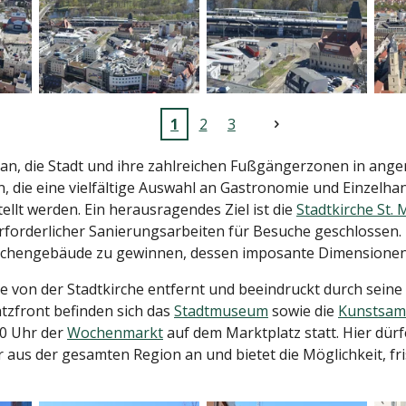
1
2
3
 an, die Stadt und ihre zahlreichen Fußgängerzonen in an
 die eine vielfältige Auswahl an Gastronomie und Einzelhan
ellt werden. Ein herausragendes Ziel ist die
Stadtkirche St. 
erforderlicher Sanierungsarbeiten für Besuche geschlossen.
irchengebäude zu gewinnen, dessen imposante Dimensionen 
tte von der Stadtkirche entfernt und beeindruckt durch seine
tzfront befinden sich das
Stadtmuseum
sowie die
Kunstsa
00 Uhr der
Wochenmarkt
auf dem Marktplatz statt. Hier dür
aus der gesamten Region an und bietet die Möglichkeit, fr