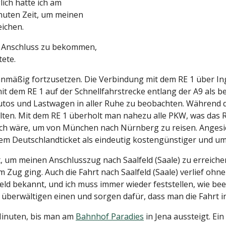
lich hatte ich am
nuten Zeit, um meinen
eichen.
en Anschluss zu bekommen,
tete.
planmäßig fortzusetzen. Die Verbindung mit dem RE 1 über I
 mit dem RE 1 auf der Schnellfahrstrecke entlang der A9 als b
utos und Lastwagen in aller Ruhe zu beobachten. Während d
ten. Mit dem RE 1 überholt man nahezu alle PKW, was das R
rlich wäre, um von München nach Nürnberg zu reisen. Anges
 dem Deutschlandticket als eindeutig kostengünstiger und um
 um meinen Anschlusszug nach Saalfeld (Saale) zu erreichen.
m Zug ging. Auch die Fahrt nach Saalfeld (Saale) verlief ohn
eld bekannt, und ich muss immer wieder feststellen, wie bee
 überwältigen einen und sorgen dafür, dass man die Fahrt 
 Minuten, bis man am
Bahnhof Paradies
in Jena aussteigt. Ei