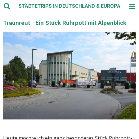
STÄDTETRIPS IN DEUTSCHLAND & EUROPA
Zum
Hauptinhalt
springen
Traunreut - Ein Stück Ruhrpott mit Alpenblick
Heute möchte ich ein ganz besonderes Stück Ruhrpott-